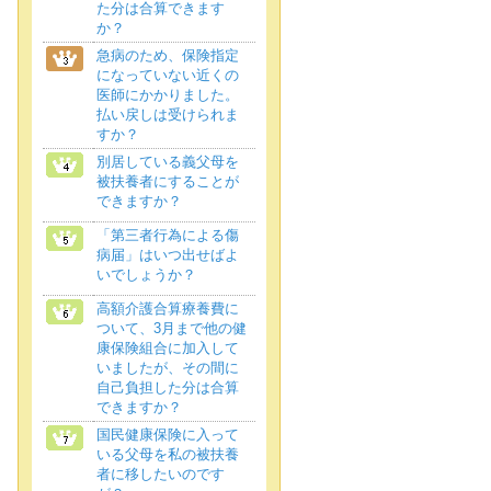
た分は合算できます
か？
急病のため、保険指定
になっていない近くの
医師にかかりました。
払い戻しは受けられま
すか？
別居している義父母を
被扶養者にすることが
できますか？
「第三者行為による傷
病届」はいつ出せばよ
いでしょうか？
高額介護合算療養費に
ついて、3月まで他の健
康保険組合に加入して
いましたが、その間に
自己負担した分は合算
できますか？
国民健康保険に入って
いる父母を私の被扶養
者に移したいのです